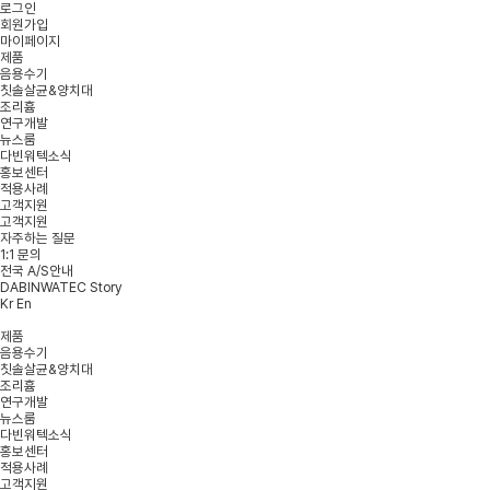
로그인
회원가입
마이페이지
제품
음용수기
칫솔살균&양치대
조리흄
연구개발
뉴스룸
다빈워텍소식
홍보센터
적용사례
고객지원
고객지원
자주하는 질문
1:1 문의
전국 A/S안내
DABINWATEC Story
Kr
En
제품
음용수기
칫솔살균&양치대
조리흄
연구개발
뉴스룸
다빈워텍소식
홍보센터
적용사례
고객지원