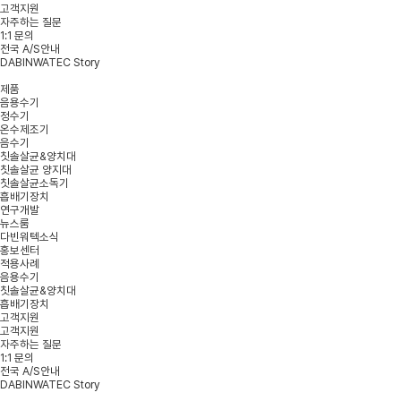
고객지원
자주하는 질문
1:1 문의
전국 A/S안내
DABINWATEC Story
제품
음용수기
정수기
온수제조기
음수기
칫솔살균&양치대
칫솔살균 양지대
칫솔살균소독기
흡배기장치
연구개발
뉴스룸
다빈워텍소식
홍보센터
적용사례
음용수기
칫솔살균&양치대
흡배기장치
고객지원
고객지원
자주하는 질문
1:1 문의
전국 A/S안내
DABINWATEC Story