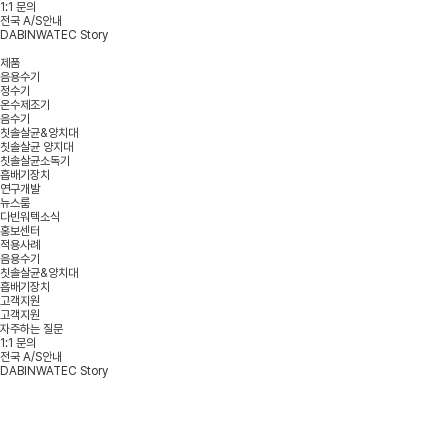
1:1 문의
전국 A/S안내
DABINWATEC Story
제품
음용수기
정수기
온수제조기
음수기
칫솔살균&양치대
칫솔살균 양지대
칫솔살균소독기
흡배기장치
연구개발
뉴스룸
다빈워텍소식
홍보센터
적용사례
음용수기
칫솔살균&양치대
흡배기장치
고객지원
고객지원
자주하는 질문
1:1 문의
전국 A/S안내
DABINWATEC Story