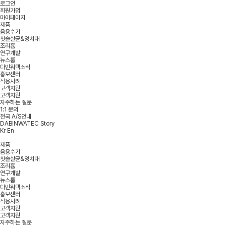
로그인
회원가입
마이페이지
제품
음용수기
칫솔살균&양치대
조리흄
연구개발
뉴스룸
다빈워텍소식
홍보센터
적용사례
고객지원
고객지원
자주하는 질문
1:1 문의
전국 A/S안내
DABINWATEC Story
Kr
En
제품
음용수기
칫솔살균&양치대
조리흄
연구개발
뉴스룸
다빈워텍소식
홍보센터
적용사례
고객지원
고객지원
자주하는 질문