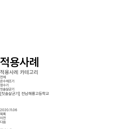
적용사례
적용사례 카테고리
전체
온수제조기
정수기
칫솔살균기
[칫솔살균기] 전남해룡고등학교
2020.11.06
목록
이전
다음