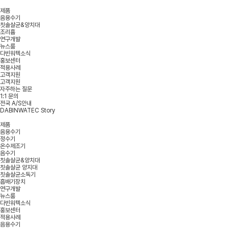
제품
음용수기
칫솔살균&양치대
조리흄
연구개발
뉴스룸
다빈워텍소식
홍보센터
적용사례
고객지원
고객지원
자주하는 질문
1:1 문의
전국 A/S안내
DABINWATEC Story
제품
음용수기
정수기
온수제조기
음수기
칫솔살균&양치대
칫솔살균 양지대
칫솔살균소독기
흡배기장치
연구개발
뉴스룸
다빈워텍소식
홍보센터
적용사례
음용수기