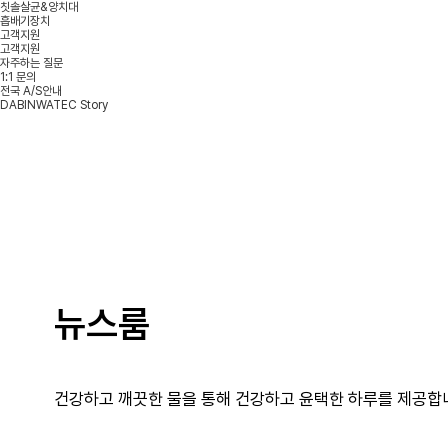
칫솔살균&양치대
흡배기장치
고객지원
고객지원
자주하는 질문
1:1 문의
전국 A/S안내
DABINWATEC Story
뉴스룸
건강하고 깨끗한 물을 통해 건강하고 윤택한 하루를 제공합