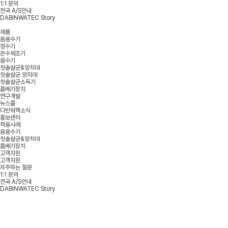
1:1 문의
전국 A/S안내
DABINWATEC Story
제품
음용수기
정수기
온수제조기
음수기
칫솔살균&양치대
칫솔살균 양지대
칫솔살균소독기
흡배기장치
연구개발
뉴스룸
다빈워텍소식
홍보센터
적용사례
음용수기
칫솔살균&양치대
흡배기장치
고객지원
고객지원
자주하는 질문
1:1 문의
전국 A/S안내
DABINWATEC Story