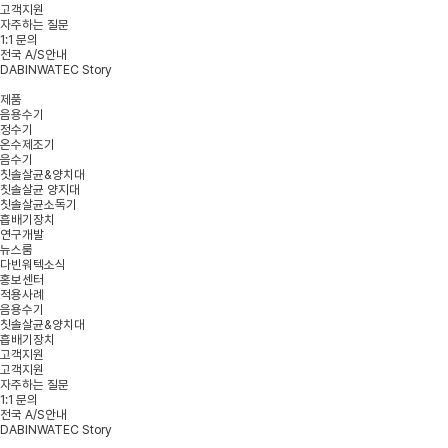
고객지원
자주하는 질문
1:1 문의
전국 A/S안내
DABINWATEC Story
제품
음용수기
정수기
온수제조기
음수기
칫솔살균&양치대
칫솔살균 양지대
칫솔살균소독기
흡배기장치
연구개발
뉴스룸
다빈워텍소식
홍보센터
적용사례
음용수기
칫솔살균&양치대
흡배기장치
고객지원
고객지원
자주하는 질문
1:1 문의
전국 A/S안내
DABINWATEC Story