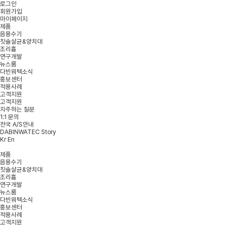
로그인
회원가입
마이페이지
제품
음용수기
칫솔살균&양치대
조리흄
연구개발
뉴스룸
다빈워텍소식
홍보센터
적용사례
고객지원
고객지원
자주하는 질문
1:1 문의
전국 A/S안내
DABINWATEC Story
Kr
En
제품
음용수기
칫솔살균&양치대
조리흄
연구개발
뉴스룸
다빈워텍소식
홍보센터
적용사례
고객지원