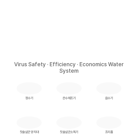
Virus Safety · Efficiency · Economics Water
System
정수기
온수제조기
음수기
칫솔살균 양치대
칫솔살균소독기
조리흄